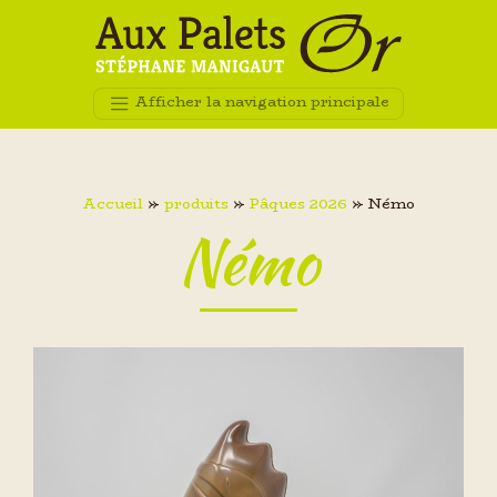
Afficher la navigation principale
Accueil
»
produits
»
Pâques 2026
»
Némo
Némo