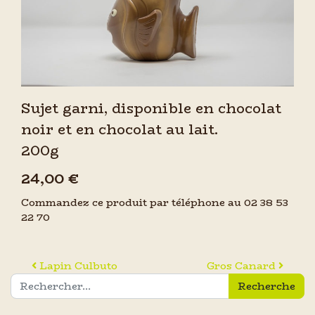
Sujet garni, disponible en chocolat
noir et en chocolat au lait.
200g
24,00 €
Commandez ce produit par téléphone au 02 38 53
22 70
Navigation des articles
Lapin Culbuto
Gros Canard
Recherche pour :