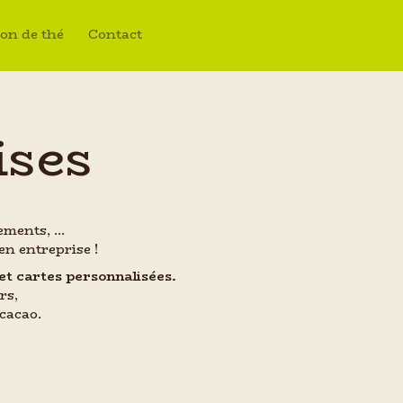
on de thé
Contact
ises
iements, …
en entreprise !
et cartes personnalisées.
rs,
cacao.