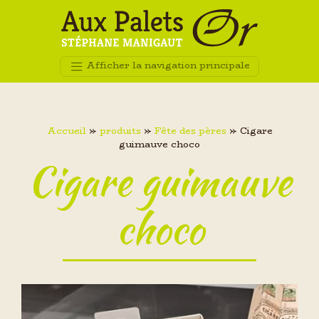
Afficher la navigation principale
Accueil
»
produits
»
Fête des pères
»
Cigare
guimauve choco
Cigare guimauve
choco