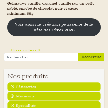
Guimauve vanille, caramel vanille sur un petit
sablé, enrobé de chocolat noir et cacao –
minimum 55g
Voir aussi la création pâtisserie de la
Fête des Pères 2026
Navigation des articles
Brasero choco
Recherche pour :
Nos produits
Pâtisseries
Macarons
Spécialités