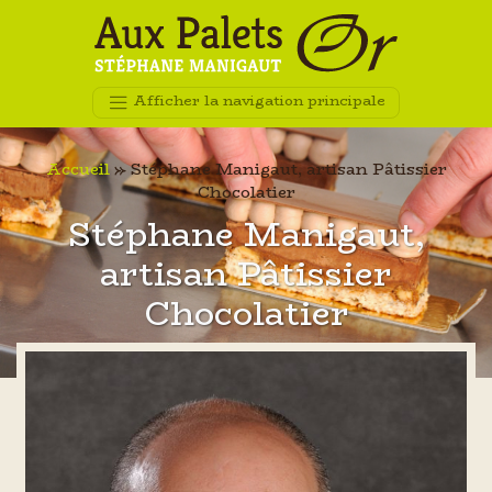
Afficher la navigation principale
Accueil
»
Stéphane Manigaut, artisan Pâtissier
Chocolatier
Stéphane Manigaut,
artisan Pâtissier
Chocolatier