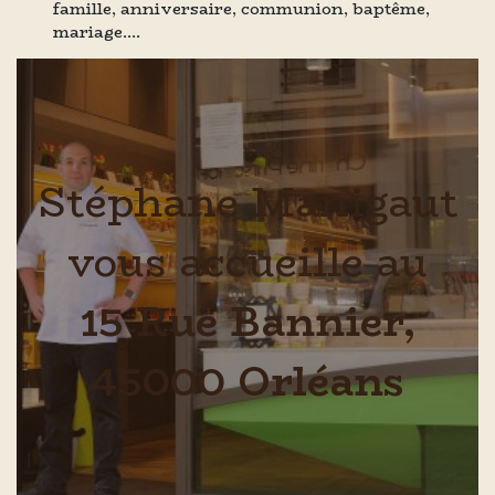
famille, anniversaire, communion, baptême,
mariage….
Stéphane Manigaut
vous accueille au
15 Rue Bannier,
45000 Orléans